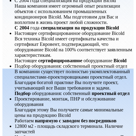
С 2004 года специализация на продукции Bicold
Наша компания имеет огромный опыт реализации
объектов с использованием промышленных
кондиционеров Bicold. Мы подготовим для Вас и
воплотим в жизнь проект любой сложности.
С 2004
года
специализация на продукции Bicold
Настоящее сертифицированное оборудование Bicold
Вся техника Bicold имеет сертификаты качества и
сертификат Евровент, подтверждающий, что
оборудование Bicold на 100% соответствует заявленным
характеристикам.
Настоящее
сертифицированное
оборудование
Bicold
Подбор оборудования: собственный проектный отдел
В компании существует полностью укомплектованный
специалистами-проектировщиками проектный отдел.
Благодаря богатой практике Вы получите проект,
учитывающий все Ваши требования и задачи.
Подбор
оборудования: собственный
проектный отдел
Проектирование, монтаж, ПНР и обслуживание
оборудования
Благодаря этому Вы получаете самые минимальные
цены на продукцию Bicold
Работаем
напрямую с заводом без посредников
12800 м2 - площадь складского терминала. Наличие
запчастей