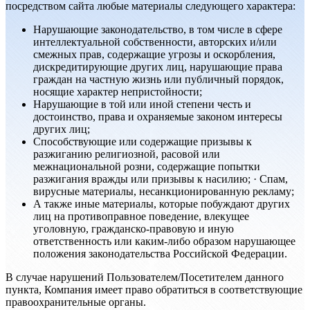
посредством сайта любые материалы следующего характера:
Нарушающие законодательство, в том числе в сфере
интеллектуальной собственности, авторских и/или
смежных прав, содержащие угрозы и оскорбления,
дискредитирующие других лиц, нарушающие права
граждан на частную жизнь или публичный порядок,
носящие характер непристойности;
Нарушающие в той или иной степени честь и
достоинство, права и охраняемые законом интересы
других лиц;
Способствующие или содержащие призывы к
разжиганию религиозной, расовой или
межнациональной розни, содержащие попытки
разжигания вражды или призывы к насилию; · Спам,
вирусные материалы, несанкционированную рекламу;
А также иные материалы, которые побуждают других
лиц на противоправное поведение, влекущее
уголовную, гражданско-правовую и иную
ответственность или каким-либо образом нарушающее
положения законодательства Российской Федерации.
В случае нарушений Пользователем/Посетителем данного
пункта, Компания имеет право обратиться в соответствующие
правоохранительные органы.