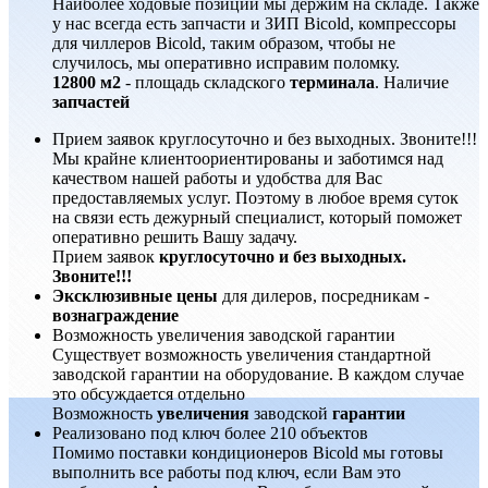
Наиболее ходовые позиции мы держим на складе. Также
у нас всегда есть запчасти и ЗИП Bicold, компрессоры
для чиллеров Bicold, таким образом, чтобы не
случилось, мы оперативно исправим поломку.
12800 м2
- площадь складского
терминала
. Наличие
запчастей
Прием заявок круглосуточно и без выходных. Звоните!!!
Мы крайне клиентоориентированы и заботимся над
качеством нашей работы и удобства для Вас
предоставляемых услуг. Поэтому в любое время суток
на связи есть дежурный специалист, который поможет
оперативно решить Вашу задачу.
Прием заявок
круглосуточно и без выходных.
Звоните!!!
Эксклюзивные цены
для дилеров, посредникам -
вознаграждение
Возможность увеличения заводской гарантии
Существует возможность увеличения стандартной
заводской гарантии на оборудование. В каждом случае
это обсуждается отдельно
Возможность
увеличения
заводской
гарантии
Реализовано под ключ более 210 объектов
Помимо поставки кондиционеров Bicold мы готовы
выполнить все работы под ключ, если Вам это