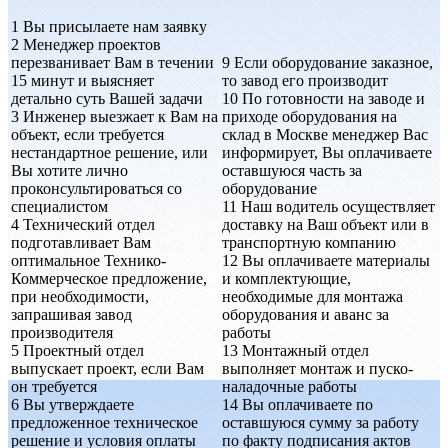
1
Вы присылаете нам заявку
2
Менеджер проектов
перезванивает Вам в течении
9
Если оборудование заказное,
15 минут и выясняет
то завод его производит
детально суть Вашей задачи
10
По готовности на заводе и
3
Инженер выезжает к Вам на
приходе оборудования на
объект, если требуется
склад в Москве менеджер Вас
нестандартное решение, или
информирует, Вы оплачиваете
Вы хотите лично
оставшуюся часть за
проконсультироваться со
оборудование
специалистом
11
Наш водитель осуществляет
4
Технический отдел
доставку на Ваш объект или в
подготавливает Вам
транспортную компанию
оптимальное Технико-
12
Вы оплачиваете материалы
Коммерческое предложение,
и комплектующие,
при необходимости,
необходимые для монтажа
запрашивая завод
оборудования и аванс за
производителя
работы
5
Проектный отдел
13
Монтажный отдел
выпускает проект, если Вам
выполняет монтаж и пуско-
он требуется
наладочные работы
6
Вы утверждаете
14
Вы оплачиваете по
предложенное техническое
оставшуюся сумму за работу
решение и условия оплаты
по факту подписания актов