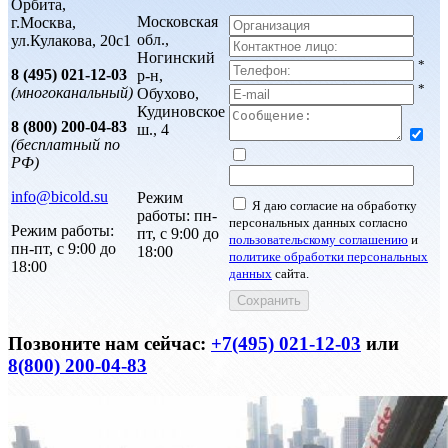
Орбита,
Московская
г.Москва,
обл.,
ул.Кулакова, 20с1
Ногинский
*
8 (495) 021-12-03
р-н,
*
(многоканальный)
Обухово,
Кудиновское
8 (800) 200-04-83
ш., 4
(бесплатный по
РФ)
info@bicold.su
Режим
Я даю согласие на обработку
работы: пн-
персональных данных согласно
Режим работы:
пт, с 9:00 до
пользовательскому соглашению
и
пн-пт, с 9:00 до
18:00
политике обработки персональных
18:00
данных
сайта.
Позвоните нам сейчас:
+7(495) 021-12-03
или
8(800) 200-04-83