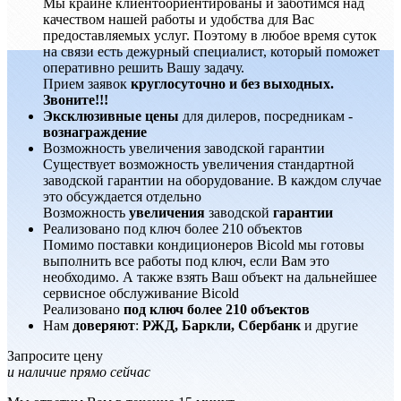
Мы крайне клиентоориентированы и заботимся над
качеством нашей работы и удобства для Вас
предоставляемых услуг. Поэтому в любое время суток
на связи есть дежурный специалист, который поможет
оперативно решить Вашу задачу.
Прием заявок
круглосуточно и без выходных.
Звоните!!!
Эксклюзивные цены
для дилеров, посредникам -
вознаграждение
Возможность увеличения заводской гарантии
Существует возможность увеличения стандартной
заводской гарантии на оборудование. В каждом случае
это обсуждается отдельно
Возможность
увеличения
заводской
гарантии
Реализовано под ключ более 210 объектов
Помимо поставки кондиционеров Bicold мы готовы
выполнить все работы под ключ, если Вам это
необходимо. А также взять Ваш объект на дальнейшее
сервисное обслуживание Bicold
Реализовано
под ключ более 210 объектов
Нам
доверяют
:
РЖД, Баркли, Сбербанк
и другие
Запросите цену
и наличие прямо сейчас